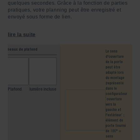
quelques secondes. Grâce à la fonction de parties
pratiques, votre planning peut être enregistré et
envoyé sous forme de lien.
lire la suite
Panneaux de plafond
Le sens
d'ouverture
de la porte
peut être
adapté lors
du montage
(représenté
dans le
Plafond
lumière incluse
configurateur
`ouverture
vers la
gauche et
l'extérieur` ;
élément de
porte tourné
de 180° =
sens