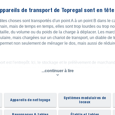
pareils de transport de Topregal sont en tête 
s choses sont transportés d'un point A à un point B dans le cad
ain, mais de temps en temps, elles sont trop lourdes ou trop nom
 taille, du volume ou du poids de la charge à déplacer. Les marc
laire, mais chargées sur un chariot de transport, un diable de t
la permet non seulement de ménager le dos, mais aussi de réduire
t est l'entrepôt. Ici, le stockage et le prélèvement de marchandis
s
pour les classeurs, les caisses et les petits matériaux ou d'un
...continuer à lire
s, on peut avoir besoin - selon la hauteur des rayonnages - d'
r le transport ultérieur. Les chariots à plate-forme sont disponi
nt, jusqu'à la grande surface de chargement dans la variante c
ranspalettes
pour se rendre directement sous la palette avec le 
rayonnages. Les transpalettes électriques sont souvent utilisés 
Systèmes modulaires de
Appareils de nettoyage
locaux
és sur un diable et transportés à l'endroit souhaité. Si l'on mani
articulièrement bien adaptés aux formes particulières.
Rayonnages & tables
Établis et tables