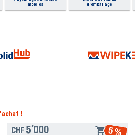
mobiles
d'emballage
ransport. Sinon, comment acheminer en toute sécurité les boisso
is, aux collaborateurs ? Un chariot-magasin ou un chariot-plateau 
port pliable", peut être rangé de manière peu encombrante lorsqu'i
pour le transport du papier à photocopie. Pour la restauration, o
n'est pas seulement esthétique, il est également très facile à ne
s d'hygiène.
el usage ?
ydable est volontiers utilisé dans le domaine du transport de de
inement notre portefeuille dans ce domaine). Dans ce domaine, 
icorrosives, appelées "inoxydables" dans le langage courant. Da
ivent surtout être visibles afin de ne pas passer inaperçus. C'est
es. Le bleu s'est imposé pour les chariots de transport et la n
traire, nos chariots sont fabriqués en tube d'acier revêtu par po
i concerne les roues et les roulettes, qui sont toujours adaptées 
'achat !
pour les sols mous et les roues souples pour les sols durs. Ainsi
 pneus à air, qui peuvent malheureusement se dégonfler. En rev
5´000
5 %
CHF