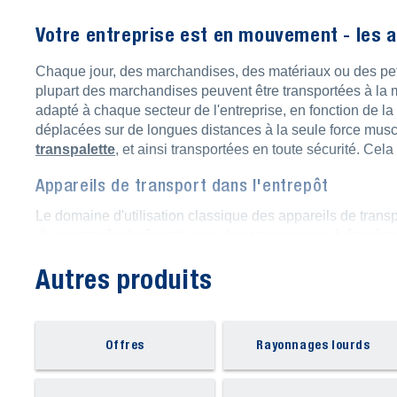
Votre entreprise est en mouvement - les ap
Chaque jour, des marchandises, des matériaux ou des petite
plupart des marchandises peuvent être transportées à la m
adapté à chaque secteur de l'entreprise, en fonction de la
déplacées sur de longues distances à la seule force muscu
transpalette
, et ainsi transportées en toute sécurité. Ce
Appareils de transport dans l'entrepôt
Le domaine d'utilisation classique des appareils de transpor
d'un entrepôt plutôt petit avec des
rayonnages à étagère
pour charges lourdes
à perte de vue. Dans le premier ca
Autres produits
dans la partie supérieure et d'un chariot à plate-forme pou
plate-forme en acier avec une petite surface de chargeme
de
rayonnages à palettes
, on utilise généralement
des t
palette, en particulier dans les segments inférieurs des 
Offres
Rayonnages lourds
chargement. Les petits articles sont ainsi rapidement charg
chariots spéciaux pour bouteilles ou les roule-fûts sont p