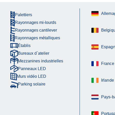
Allema
Palettiers
Rayonnages mi-lourds
Rayonnages cantilever
Belgiq
Rayonnages métalliques
Établis
Espag
Bureaux d`atelier
Mezzanines industrielles
France
Panneaux LED
Murs vidéo LED
Irlande
Parking solaire
Pays-b
Portuga