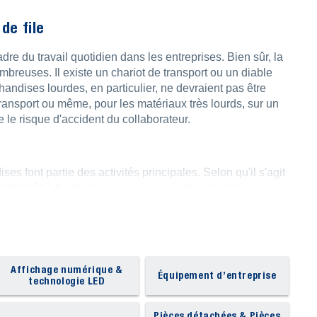
de file
re du travail quotidien dans les entreprises. Bien sûr, la
breuses. Il existe un chariot de transport ou un diable
handises lourdes, en particulier, ne devraient pas être
ransport ou même, pour les matériaux très lourds, sur un
 le risque d'accident du collaborateur.
es font partie des activités principales. Selon qu'il s'agit
entrepôt à hauts ray
onnages avec
des rayonnages
une
échelle
pour atteindre les marchandises déposées
bles dans des versions plus petites, comme les chariots à
hariot de magasin XL. Dans les grands entrepôts équipés
transpalette manuel, la soulever et la transporter sur la
pour décharger rapidement les marchandises sur le quai de
Affichage numérique &
Équipement d’entreprise
technologie LED
pule des fûts ou des bouteilles dans l'entrepôt, les
Pièces détachées & Pièces