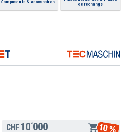
Composants & accessoires
de rechange
ns pour la réunion jusqu'à la
table de conférence
ou sur
est parfait pour la distribution du courrier - et surtout,
l n'est pas utilisé. Les petits chariots à plate-forme ou
n utilise généralement
des chariots à plateaux en acier
ttoyer en raison de sa surface lisse et est souvent utilisé
nrées alimentaires ou, en tant qu'étagère, pour le
le matériau en acier à faible teneur en phosphore/soufre
ns l'entrepôt, on a également besoin de matériaux
 pourquoi la plupart des équipements de transport utilisés
ouvelle gamme de chariots de transport Topregal propose
udre de couleur RAL 5007 (bleu brillant). Il existe
à leur utilisation ou à leur lieu d'utilisation. En résumé,
, vos sols seront toujours protégés. Les pneus pleins ont
anche, les pneus à air sont beaucoup plus silencieux
10´000
10 %
CHF