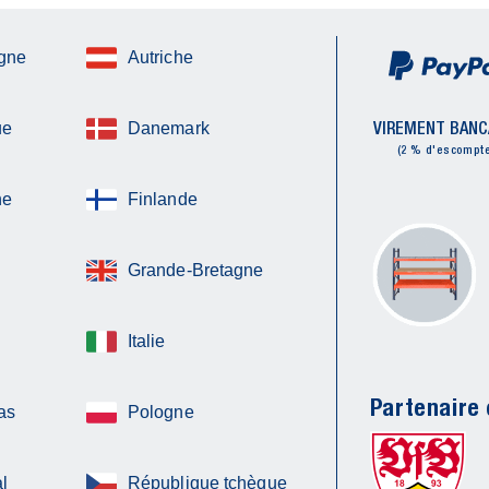
gne
Autriche
VIREMENT BANC
ue
Danemark
(2 % d'escompte
ne
Finlande
Grande-Bretagne
Italie
Partenaire o
as
Pologne
l
République tchèque