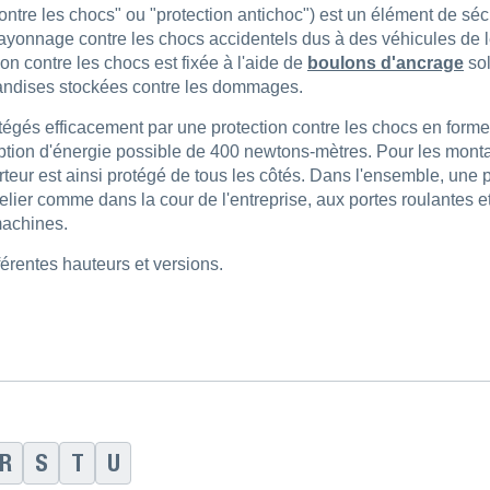
ntre les chocs" ou "protection antichoc") est un élément de sécu
de rayonnage contre les chocs accidentels dus à des véhicules 
ion contre les chocs est fixée à l'aide de
boulons d'ancrage
sol
chandises stockées contre les dommages.
tégés efficacement par une protection contre les chocs en for
rption d'énergie possible de 400 newtons-mètres. Pour les montan
ur est ainsi protégé de tous les côtés. Dans l'ensemble, une pro
telier comme dans la cour de l'entreprise, aux portes roulantes
machines.
férentes hauteurs et versions.
R
S
T
U