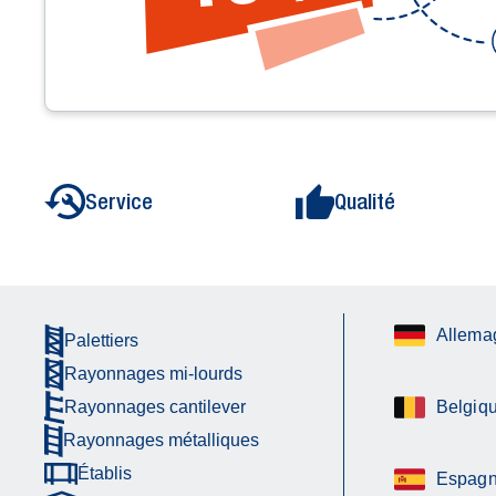
Service
Qualité
Allema
Palettiers
Rayonnages mi-lourds
Rayonnages cantilever
Belgiq
Rayonnages métalliques
Établis
Espag