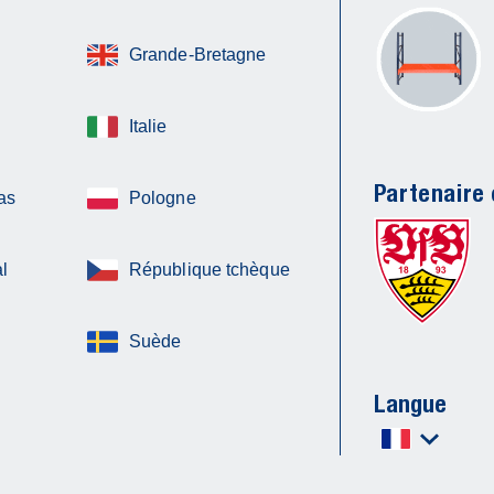
Grande-Bretagne
Italie
Partenaire o
as
Pologne
l
République tchèque
Suède
Langue