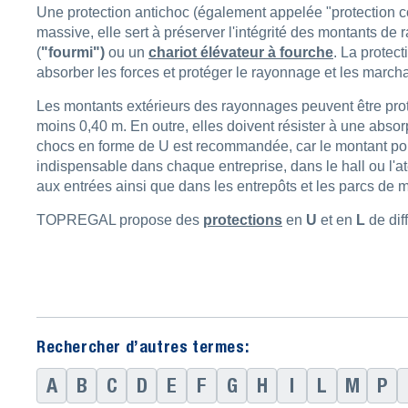
Une protection antichoc (également appelée "protection co
massive, elle sert à préserver l'intégrité des montants 
(
"fourmi")
ou un
chariot élévateur à fourche
. La protect
absorber les forces et protéger le rayonnage et les mar
Les montants extérieurs des rayonnages peuvent être pro
moins 0,40 m. En outre, elles doivent résister à une abso
chocs en forme de U est recommandée, car le montant porte
indispensable dans chaque entreprise, dans le hall ou l'a
aux entrées ainsi que dans les entrepôts et les parcs de 
TOPREGAL propose des
protections
en
U
et en
L
de dif
Rechercher d’autres termes:
A
B
C
D
E
F
G
H
I
L
M
P