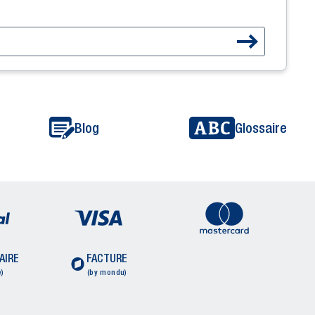
Blog
Glossaire
AIRE
FACTURE
)
(by mondu)