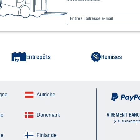
Entrepôts
Remises
gne
Autriche
VIREMENT BANC
ue
Danemark
(2 % d'escompte
ne
Finlande