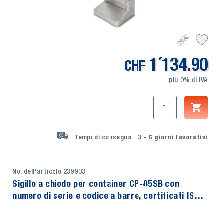
1´134.90
CHF
più 0% di IVA
Tempi di consegna
3 - 5
giorni lavorativi
No. dell'articolo 239903
Sigillo a chiodo per container CP-85SB con
numero di serie e codice a barre, certificati ISO
17712, set di 250, TOPREGAL