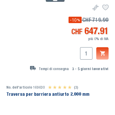
CHF
719.90
-10
%
647.91
CHF
più 0% di IVA
Tempi di consegna
3 - 5
giorni lavorativi
No. dell'articolo 169630
★ ★ ★ ★ ★
★ ★ ★ ★ ★
(3)
Traversa per barriera antiurto 2.000 mm