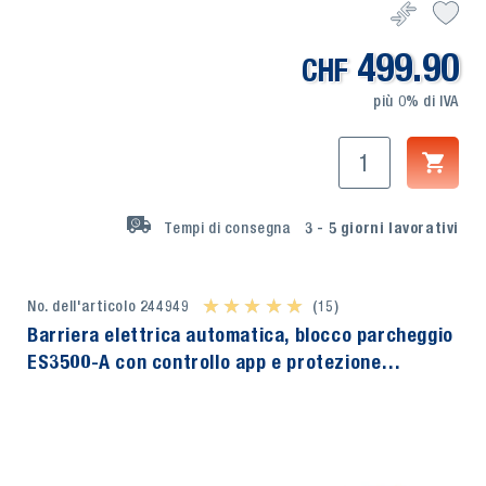
499.90
CHF
più 0% di IVA
Tempi di consegna
3 - 5
giorni lavorativi
No. dell'articolo 244949
★ ★ ★ ★ ★
★ ★ ★ ★ ★
(15)
Barriera elettrica automatica, blocco parcheggio
ES3500-A con controllo app e protezione
antiurto, TecMaschin