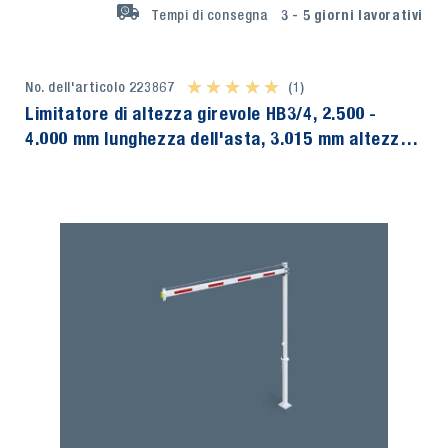
Tempi di consegna
3 - 5
giorni lavorativi
No. dell'articolo 223867
★ ★ ★ ★ ★
★ ★ ★ ★ ★
(1)
Limitatore di altezza girevole HB3/4, 2.500 -
4.000 mm lunghezza dell'asta, 3.015 mm altezza,
ancoraggio a bullone incluso, TOPREGAL