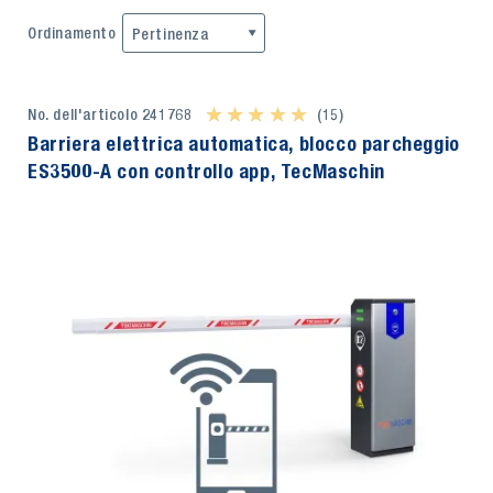
Ordinamento
Pertinenza
No. dell'articolo 241768
★ ★ ★ ★ ★
★ ★ ★ ★ ★
(15)
Barriera elettrica automatica, blocco parcheggio
ES3500-A con controllo app, TecMaschin