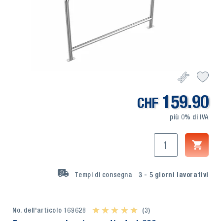
159.90
CHF
più 0% di IVA
Tempi di consegna
3 - 5
giorni lavorativi
No. dell'articolo 169628
★ ★ ★ ★ ★
★ ★ ★ ★ ★
(3)