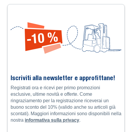
accessi flessibile e sicuro
La sbarra elettrica ES3500 è ideale per delimitare in
modo affidabile ingressi, parcheggi e vie di accesso con
larghezza variabile fino a 3.500 mm. È disponibile in
due varianti: con telecomando classico oppure con
controllo tramite app per la massima flessibilità. Grazie
alla struttura resistente alle intemperie (IP54) e al
motore potente, questa sbarra è perfetta per un utilizzo
esterno affidabile.
Delimitate le aree in modo sicuro e visibile con i prodotti
TOPREGAL.
Iscriviti alla newsletter e approfittane!
Registrati ora e ricevi per primo promozioni
esclusive, ultime novità e offerte. Come
ringraziamento per la registrazione riceverai un
buono sconto del 10% (valido anche su articoli già
scontati). Maggiori informazioni sono disponibili nella
nostra
informativa sulla privacy
.