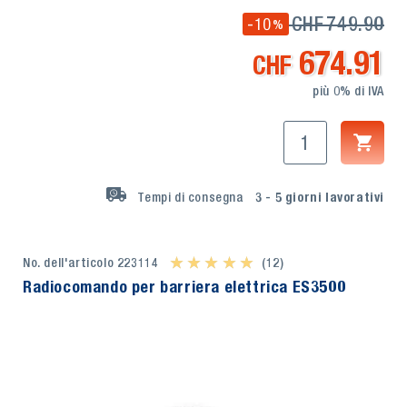
CHF
749.90
-10
%
674.91
CHF
più 0% di IVA
Tempi di consegna
3 - 5
giorni lavorativi
No. dell'articolo 223114
★ ★ ★ ★ ★
★ ★ ★ ★ ★
(12)
Radiocomando per barriera elettrica ES3500