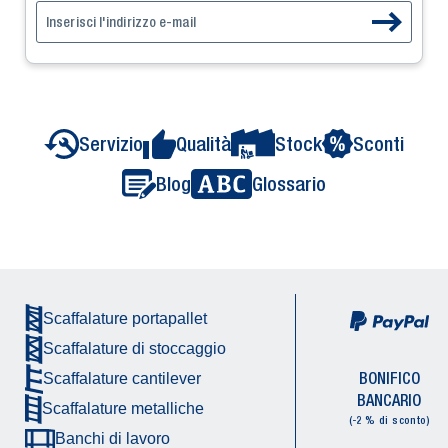
Servizio
Qualità
Stock
Sconti
Blog
Glossario
Scaffalature portapallet
Scaffalature di stoccaggio
BONIFICO
Scaffalature cantilever
BANCARIO
Scaffalature metalliche
(-2 % di sconto)
Banchi di lavoro