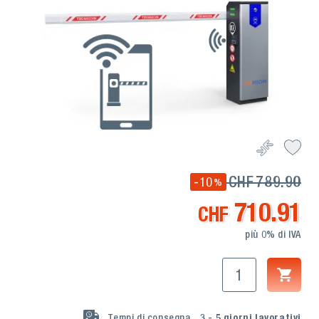
CHF
789.90
-10
%
710.91
CHF
più 0% di IVA
Tempi di consegna
3 - 5
giorni lavorativi