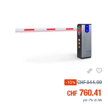
CHF
844.90
-10
%
760.41
CHF
più 0% di IVA