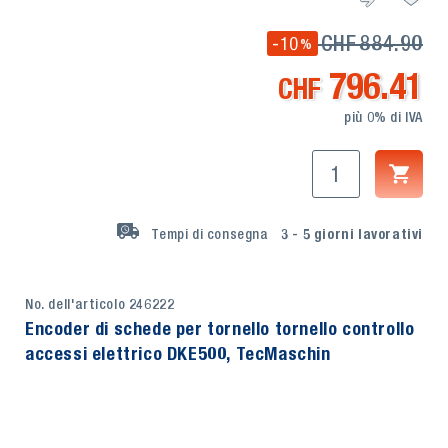
CHF
884.90
-10
%
796.41
CHF
più 0% di IVA
Tempi di consegna
3 - 5
giorni lavorativi
No. dell'articolo 246222
Encoder di schede per tornello tornello controllo
accessi elettrico DKE500, TecMaschin