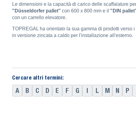
Le dimensioni e la capacità di carico delle scaffalature per 
"Düsseldorfer pallet"
con 600 x 800 mm e il
"DIN pallet
con un carrello elevatore.
TOPREGAL ha orientato la sua gamma di prodotti verso i di
in versione zincata a caldo per l'installazione all'esterno.
Cercare altri termini:
A
B
C
D
E
F
G
I
L
M
N
P