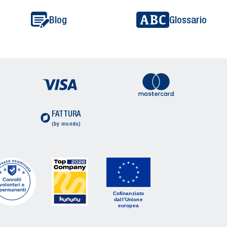
Blog
Glossario
FATTURA
(by mondu)
Cofinanziato
dall’Unione
europea