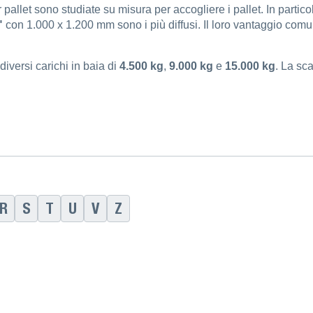
pallet sono studiate su misura per accogliere i pallet. In particol
"
con 1.000 x 1.200 mm sono i più diffusi. Il loro vantaggio com
versi carichi in baia di
4.500 kg
,
9.000 kg
e
15.000 kg
. La sc
R
S
T
U
V
Z