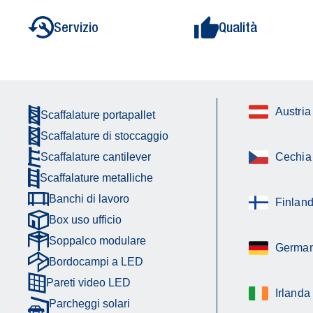
Servizio
Qualità
Austria
Scaffalature portapallet
Scaffalature di stoccaggio
Scaffalature cantilever
Cechia
Scaffalature metalliche
Banchi di lavoro
Finland
Box uso ufficio
Soppalco modulare
German
Bordocampi a LED
Pareti video LED
Irlanda
Parcheggi solari