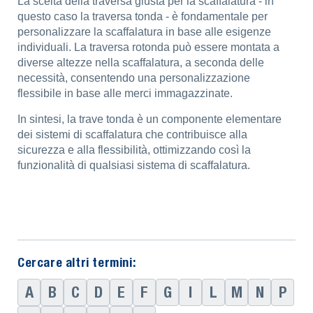
La scelta della traversa giusta per la scaffalatura - in
questo caso la traversa tonda - è fondamentale per
personalizzare la scaffalatura in base alle esigenze
individuali. La traversa rotonda può essere montata a
diverse altezze nella scaffalatura, a seconda delle
necessità, consentendo una personalizzazione
flessibile in base alle merci immagazzinate.
In sintesi, la trave tonda è un componente elementare
dei sistemi di scaffalatura che contribuisce alla
sicurezza e alla flessibilità, ottimizzando così la
funzionalità di qualsiasi sistema di scaffalatura.
Cercare altri termini:
A
B
C
D
E
F
G
I
L
M
N
P