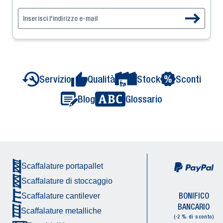
Servizio
Qualità
Stock
Sconti
Blog
Glossario
Scaffalature portapallet
Scaffalature di stoccaggio
BONIFICO
Scaffalature cantilever
BANCARIO
Scaffalature metalliche
(-2 % di sconto)