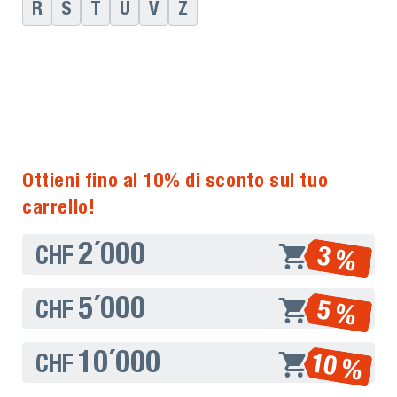
R
S
T
U
V
Z
Ottieni fino al 10% di sconto sul tuo
carrello!
2´000
3 %
CHF
5´000
5 %
CHF
10´000
10 %
CHF