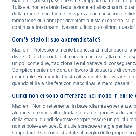
Madlen: "Questa passione si è sviluppata da un cliché più 
Tuttavia, non era tanto l'equitazione ad affascinarmi, qua
della grande macchina e l'eleganza con cui si può gestire
formazione di 3 anni per diventare autista di camion. Mi p
continua a trascinarmi. Nessun ufficio può offrirmi questo"
Com'è stato il suo apprendistato?
Madlen: "Professionalmente buono, anzi molto buono, anch
diversi. Ciò che conta è il modo in cui ci si tratta e ci si
un po', come dire, tradizionali e mi trattava di conseguen
Semplicemente non c'era un lavoro di squadra e di consegu
importante. Ho quindi chiesto attivamente di lavorare con 
quando si ha a che fare con macchinari e merci pesanti".
Quindi non ci sono differenze nel modo in cui le
Madlen: "Non direttamente. In base alla mia esperienza, p
alcune situazioni sulla strada o durante i processi di cari
della strada, quindi dovreste sempre essere un po' più ro
non si poteva evitare. È inutile sprecare energie per fare 
supportare il soccorso stradale al meglio delle proprie po