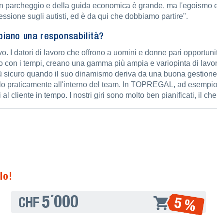
i un parcheggio e della guida economica è grande, ma l'egoismo e
essione sugli autisti, ed è da qui che dobbiamo partire".
bbiano una responsabilità?
o. I datori di lavoro che offrono a uomini e donne pari opportuni
con i tempi, creano una gamma più ampia e variopinta di lavora
 più sicuro quando il suo dinamismo deriva da una buona gestione
arlo praticamente all'interno del team. In TOPREGAL, ad esempio,
 al cliente in tempo. I nostri giri sono molto ben pianificati, il
lo!
5´000
5 %
CHF