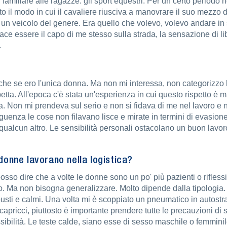
familiare alle ragazze: gli sport equestri. Per un certo periodo 
nto il modo in cui il cavaliere riusciva a manovrare il suo mezzo
 un veicolo del genere. Era quello che volevo, volevo andare in 
iace essere il capo di me stesso sulla strada, la sensazione di 
.
e se ero l'unica donna. Ma non mi interessa, non categorizzo l
 rispetta. All'epoca c'è stata un'esperienza in cui questo rispett
za. Non mi prendeva sul serio e non si fidava di me nel lavoro e 
enza le cose non filavano lisce e mirate in termini di evasione
qualcun altro. Le sensibilità personali ostacolano un buon lavo
 donne lavorano nella logistica?
osso dire che a volte le donne sono un po' più pazienti o rifles
co. Ma non bisogna generalizzare. Molto dipende dalla tipologia. 
busti e calmi. Una volta mi è scoppiato un pneumatico in autost
i capricci, piuttosto è importante prendere tutte le precauzioni
ssibilità. Le teste calde, siano esse di sesso maschile o femmin