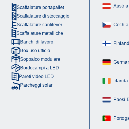
Austria
Scaffalature portapallet
Scaffalature di stoccaggio
Scaffalature cantilever
Cechia
Scaffalature metalliche
Banchi di lavoro
Finland
Box uso ufficio
Soppalco modulare
German
Bordocampi a LED
Pareti video LED
Irlanda
Parcheggi solari
Paesi 
Portoga