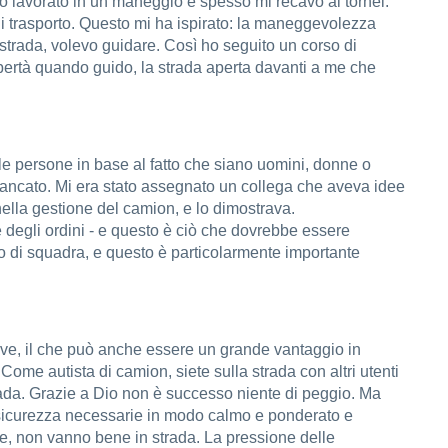
ho lavorato in un maneggio e spesso mi recavo ai tornei.
 di trasporto. Questo mi ha ispirato: la maneggevolezza
strada, volevo guidare. Così ho seguito un corso di
libertà quando guido, la strada aperta davanti a me che
e persone in base al fatto che siano uomini, donne o
o è mancato. Mi era stato assegnato un collega che aveva idee
nella gestione del camion, e lo dimostrava.
 degli ordini - e questo è ciò che dovrebbe essere
ro di squadra, e questo è particolarmente importante
sive, il che può anche essere un grande vantaggio in
Come autista di camion, siete sulla strada con altri utenti
rada. Grazie a Dio non è successo niente di peggio. Ma
 di sicurezza necessarie in modo calmo e ponderato e
ile, non vanno bene in strada. La pressione delle