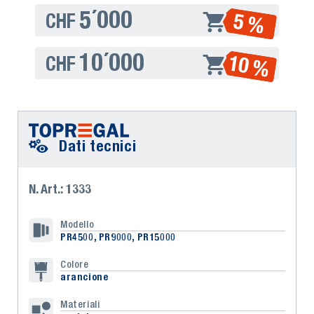
5´000
5 %
CHF
10´000
10 %
CHF
Dati tecnici
N. Art.: 1333
Modello
PR4500, PR9000, PR15000
Colore
arancione
Materiali