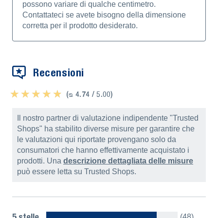
possono variare di qualche centimetro.
Contattateci se avete bisogno della dimensione
corretta per il prodotto desiderato.
Recensioni
★ ★ ★ ★ ★
★ ★ ★ ★ ★
(ᴓ 4.74 / 5.00)
Il nostro partner di valutazione indipendente "Trusted
Shops" ha stabilito diverse misure per garantire che
le valutazioni qui riportate provengano solo da
consumatori che hanno effettivamente acquistato i
prodotti. Una
descrizione dettagliata delle misure
può essere letta su Trusted Shops.
5 stelle
(48)