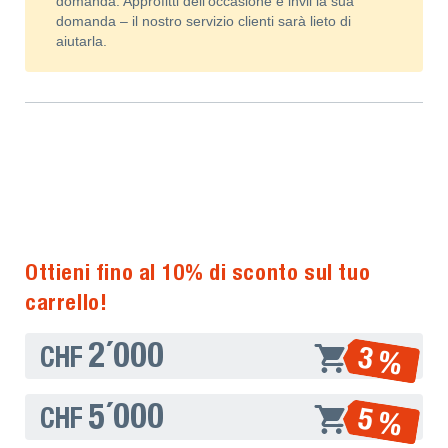
domanda. Approfitti dell’occasione e invii la sua
domanda – il nostro servizio clienti sarà lieto di
aiutarla.
Ottieni fino al 10% di sconto sul tuo
carrello!
2´000
3 %
CHF
5´000
5 %
CHF