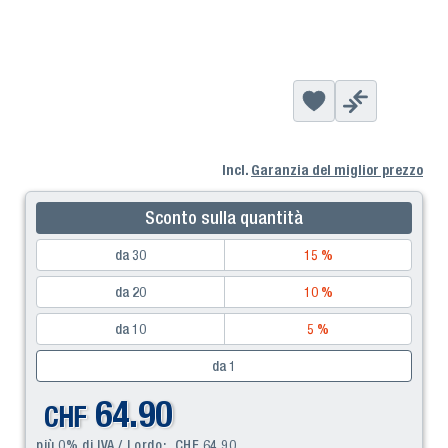
Incl.
Garanzia del miglior prezzo
Sconto sulla quantità
da 30
15 %
da 20
10 %
da 10
5 %
da 1
64.90
CHF
più 0% di IVA / Lordo:
CHF
64.90