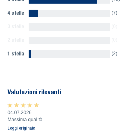
4 stelle
(7)
3 stelle
(0)
2 stelle
(0)
1 stella
(2)
Mostra tutto
Valutazioni rilevanti
★ ★ ★ ★ ★
★ ★ ★ ★ ★
04.07.2026
Massima qualità
Leggi originale