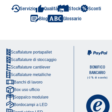
Servizio
Qualità
Stock
Sconti
Blog
Glossario
Scaffalature portapallet
Scaffalature di stoccaggio
BONIFICO
Scaffalature cantilever
BANCARIO
Scaffalature metalliche
(-2 % di sconto)
Banchi di lavoro
Box uso ufficio
Soppalco modulare
Bordocampi a LED