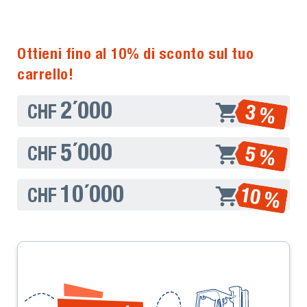
Ottieni fino al 10% di sconto sul tuo
carrello!
2´000
3 %
CHF
5´000
5 %
CHF
10´000
10 %
CHF