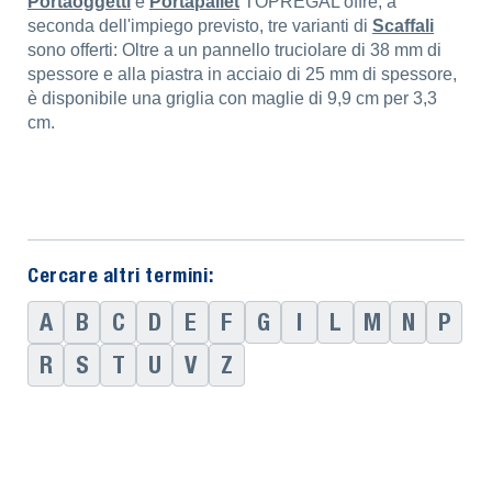
Portaoggetti
e
Portapallet
TOPREGAL offre, a
seconda dell'impiego previsto, tre varianti di
Scaffali
sono offerti: Oltre a un pannello truciolare di 38 mm di
spessore e alla piastra in acciaio di 25 mm di spessore,
è disponibile una griglia con maglie di 9,9 cm per 3,3
cm.
Cercare altri termini:
A
B
C
D
E
F
G
I
L
M
N
P
R
S
T
U
V
Z