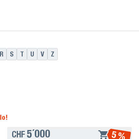
R
S
T
U
V
Z
lo!
5´000
5 %
CHF