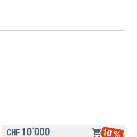
10´000
10 %
CHF