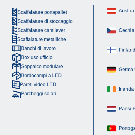
Austria
Scaffalature portapallet
Scaffalature di stoccaggio
Scaffalature cantilever
Cechia
Scaffalature metalliche
Banchi di lavoro
Finland
Box uso ufficio
Soppalco modulare
German
Bordocampi a LED
Pareti video LED
Irlanda
Parcheggi solari
Paesi 
Portoga