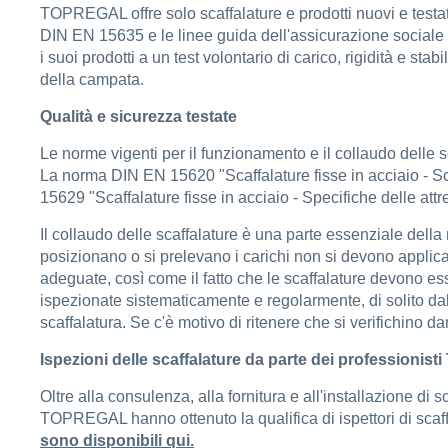
TOPREGAL offre solo scaffalature e prodotti nuovi e testati
DIN EN 15635 e le linee guida dell'assicurazione sociale 
i suoi prodotti a un test volontario di carico, rigidità e stab
della campata.
Qualità e sicurezza testate
Le norme vigenti per il funzionamento e il collaudo delle 
La norma DIN EN 15620 "Scaffalature fisse in acciaio - Sca
15629 "Scaffalature fisse in acciaio - Specifiche delle attr
Il collaudo delle scaffalature è una parte essenziale dell
posizionano o si prelevano i carichi non si devono applica
adeguate, così come il fatto che le scaffalature devono ess
ispezionate sistematicamente e regolarmente, di solito dall'
scaffalatura. Se c'è motivo di ritenere che si verifichino 
Ispezioni delle scaffalature da parte dei professioni
Oltre alla consulenza, alla fornitura e all'installazione di
TOPREGAL hanno ottenuto la qualifica di ispettori di scaffa
sono disponibili qui.