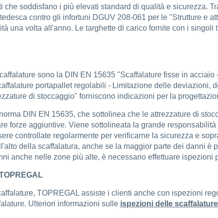
 che soddisfano i più elevati standard di qualità e sicurezza. Tr
tedesca contro gli infortuni DGUV 208-061 per le "Strutture e a
ilità una volta all'anno. Le targhette di carico fornite con i singol
scaffalature sono la DIN EN 15635 "Scaffalature fisse in acciaio
ffalature portapallet regolabili - Limitazione delle deviazioni,
ezzature di stoccaggio" forniscono indicazioni per la progettazion
a norma DIN EN 15635, che sottolinea che le attrezzature di sto
re forze aggiuntive. Viene sottolineata la grande responsabilità 
ere controllate regolarmente per verificarne la sicurezza e sopr
alto della scaffalatura, anche se la maggior parte dei danni è pro
danni anche nelle zone più alte, è necessario effettuare ispezion
sti TOPREGAL
 scaffalature, TOPREGAL assiste i clienti anche con ispezioni regol
lature. Ulteriori informazioni sulle
ispezioni delle scaffalatu