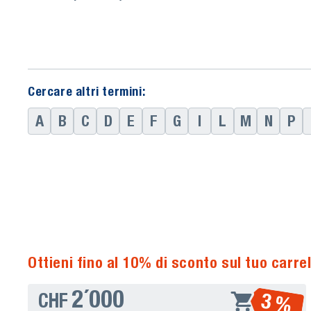
Cercare altri termini:
A
B
C
D
E
F
G
I
L
M
N
P
Ottieni fino al 10% di sconto sul tuo carrel
2´000
3 %
CHF