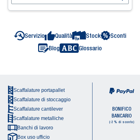
Servizio
Qualità
Stock
Sconti
Blog
Glossario
Scaffalature portapallet
Scaffalature di stoccaggio
BONIFICO
Scaffalature cantilever
BANCARIO
Scaffalature metalliche
(-2 % di sconto)
Banchi di lavoro
Box uso ufficio