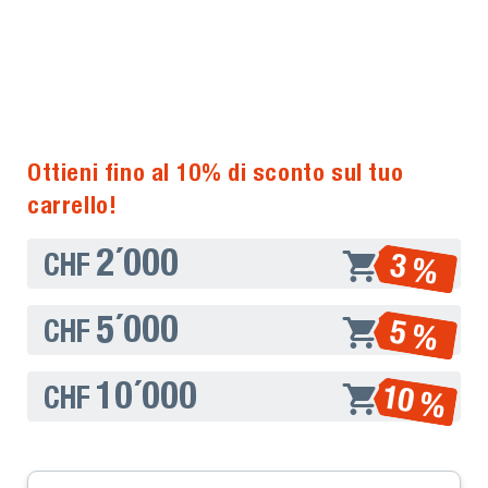
Ottieni fino al 10% di sconto sul tuo
carrello!
2´000
3 %
CHF
5´000
5 %
CHF
10´000
10 %
CHF