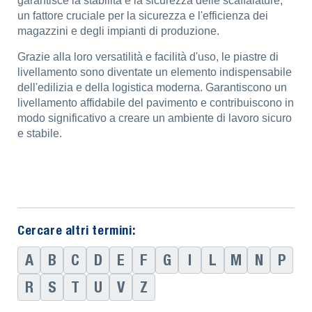
garantisce la stabilità e la sicurezza delle scaffalature,
un fattore cruciale per la sicurezza e l'efficienza dei
magazzini e degli impianti di produzione.
Grazie alla loro versatilità e facilità d'uso, le piastre di
livellamento sono diventate un elemento indispensabile
dell'edilizia e della logistica moderna. Garantiscono un
livellamento affidabile del pavimento e contribuiscono in
modo significativo a creare un ambiente di lavoro sicuro
e stabile.
Cercare altri termini:
A
B
C
D
E
F
G
I
L
M
N
P
R
S
T
U
V
Z